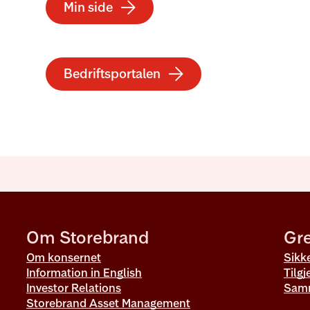
Min side
arrow-right
Bedriftsportalen
arrow-right
Om Storebrand
Gre
Om konsernet
Sikk
Information in English
Tilg
Investor Relations
Samm
Storebrand Asset Management