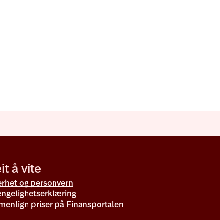
it å vite
erhet og personvern
jengelighetserklæring
enlign priser på Finansportalen